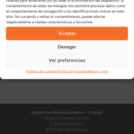
cookies para almacenar y/o acceder a la información del dispositivo. El
consentimiento de estas tecnologías nos permitirá procesar datos como
ANTERIOR
el comportamiento de navegación o las identificaciones únicas en este
sitio. No consentir o retirar el consentimiento, puede afectar
negativamente a ciertas características y funciones.
Aceptar
Deja una respuesta
Denegar
Lo siento, debes estar
conectado
para publicar un
comentario.
Ver preferencias
Política de cookies
Politica Privacidad
Aviso Legal
Alquiler Box Mecánica Albolote – Granada
Polígono Industrial Juncaril
C/ Baza, parcela 325
18.220 Albolote (Granada)