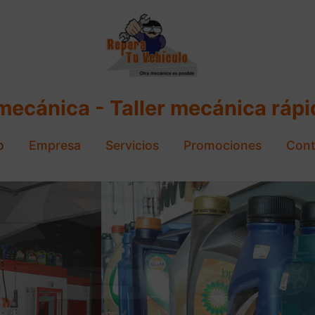
 mecánica - Taller mecánica ráp
o
Empresa
Servicios
Promociones
Cont