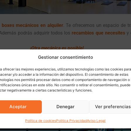
n
boxes mecánicos en alquiler
. Te ofrecemos un espacio de tr
 Además podrás adquirir todos los
recambios
que necesites
y 
¡Otra mecánica es posible!
Gestionar consentimiento
a ofrecer las mejores experiencias, utilizamos tecnologías como las cookies par
acenar y/o acceder a la información del dispositivo. El consentimiento de estas
nologías nos permitirá procesar datos como el comportamiento de navegación o 
ntificaciones únicas en este sitio. No consentir o retirar el consentimiento, puede
ctar negativamente a ciertas características y funciones.
Aceptar
Denegar
Ver preferencias
Política de cookies
Politica Privacidad
Aviso Legal