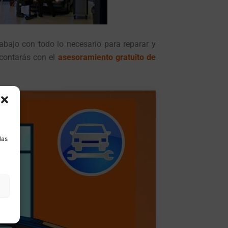
abajo con todo lo necesario para reparar y
contarás con el
asesoramiento gratuito de
a
las