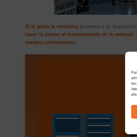
Si te gusta la mecánica
ponemos a tu disposició
hacer
tú mismo el mantenimiento de tu vehículo
.
nuestros profesionales
.
Par
alm
tec
ide
afe