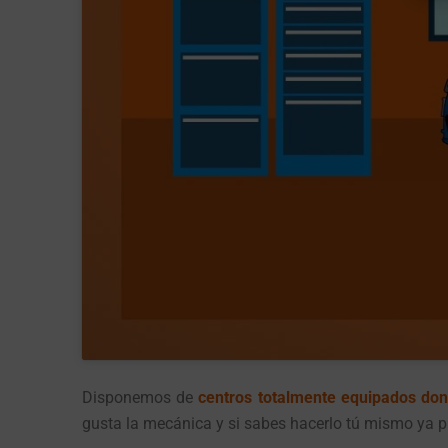
Disponemos de
centros
totalmente equipados dond
gusta la mecánica y si sabes hacerlo tú mismo ya