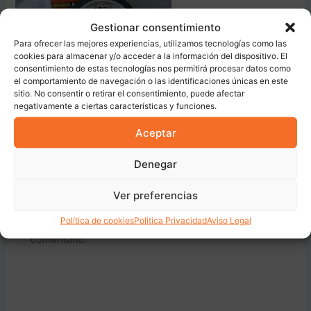
Gestionar consentimiento
Para ofrecer las mejores experiencias, utilizamos tecnologías como las
cookies para almacenar y/o acceder a la información del dispositivo. El
consentimiento de estas tecnologías nos permitirá procesar datos como
el comportamiento de navegación o las identificaciones únicas en este
sitio. No consentir o retirar el consentimiento, puede afectar
negativamente a ciertas características y funciones.
ANTERIOR
Aceptar
Denegar
Deja una respuesta
Ver preferencias
Política de cookies
Politica Privacidad
Aviso Legal
Lo siento, debes estar
conectado
para publicar un
comentario.