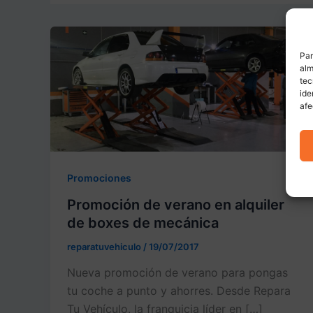
Par
alm
tec
ide
afe
Promociones
Promoción de verano en alquiler
de boxes de mecánica
reparatuvehiculo
/
19/07/2017
Nueva promoción de verano para pongas
tu coche a punto y ahorres. Desde Repara
Tu Vehículo, la franquicia líder en […]